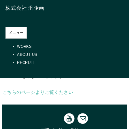
コンテンツへスキップ
株式会社 汎企画
HOME
>
RECRUIT
メニュー
WORKS
Recruit
ABOUT US
RECRUIT
映像制作塾・Han Scholē （ハンスコーレ）4期生のオーデ
ィションを行なっております。
こちらのページよりご覧ください